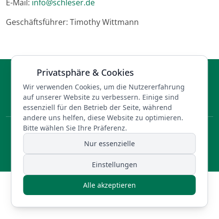
E-Mail:
info@schleser.de
Geschäftsführer: Timothy Wittmann
Privatsphäre & Cookies
© 2026 Schleser Garten - und Landschaftsbau GmbH. Alle
Wir verwenden Cookies, um die Nutzererfahrung
Rechte vorbehalten.
auf unserer Website zu verbessern. Einige sind
Entwicklung durch
REIKEM Webentwicklung
essenziell für den Betrieb der Seite, während
andere uns helfen, diese Website zu optimieren.
Bitte wählen Sie Ihre Präferenz.
Datenschutz
|
Impressum
Nur essenzielle
Einstellungen
Alle akzeptieren